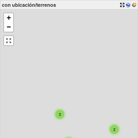
con ubicación/terrenos
+
−
3
2