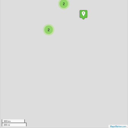
2
2
300 km
200 mi
MapsMarker.com