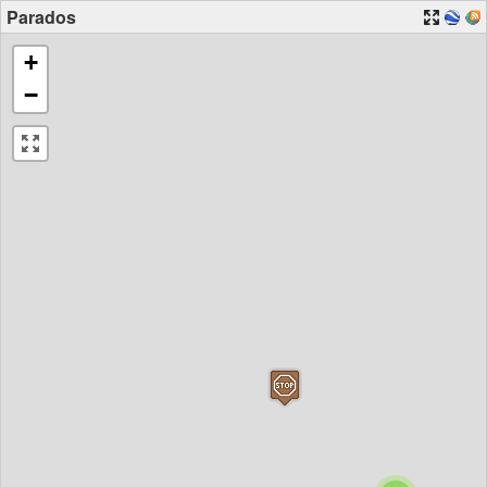
Parados
+
−