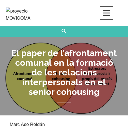
Skip
to
content
Search
El paper de l’afrontament
comunal en la formació
de les relacions
interpersonals en el
senior cohousing
Marc Aso Roldán