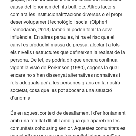
causa del fenomen del niu buit, etc. Altres factors
com ara les institucionalitzacions diverses o el propi
desenvolupament tecnològic i social (Olphert i
Damodaran, 2013) també hi poden tenir la seva
influència. En altres paraules, hi ha el risc que el
canvi es produeixi massa de pressa, afectant a tots
els nivells i estructures que defineixen la realitat de la
persona. De fet, es podria dir que encara continua
vigent la visió de Perkinson (1980), segons la qual
encara no s’han dissenyat alternatives normatives i
rols adequats per a les persones grans en la nostra
societat, cosa que les pot abocar a una situació
d’anòmia.
És en aquest context de desafiament i d’enfrontament
amb una realitat difícil i ambigua que apareixen les
comunitats cohousing sènior. Aquestes comunitats es
caracteritzen per ser una “comunitat intencional” on