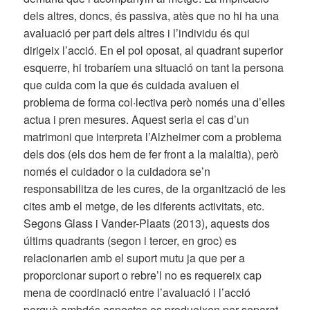
dels altres, doncs, és passiva, atès que no hi ha una
avaluació per part dels altres i l’individu és qui
dirigeix l’acció. En el pol oposat, al quadrant superior
esquerre, hi trobaríem una situació on tant la persona
que cuida com la que és cuidada avaluen el
problema de forma col·lectiva però només una d’elles
actua i pren mesures. Aquest seria el cas d’un
matrimoni que interpreta l’Alzheimer com a problema
dels dos (els dos hem de fer front a la malaltia), però
només el cuidador o la cuidadora se’n
responsabilitza de les cures, de la organització de les
cites amb el metge, de les diferents activitats, etc.
Segons Glass i Vander-Plaats (2013), aquests dos
últims quadrants (segon i tercer, en groc) es
relacionarien amb el suport mutu ja que per a
proporcionar suport o rebre’l no es requereix cap
mena de coordinació entre l’avaluació i l’acció
perquè ambdós aspectes es produeixen per separat.