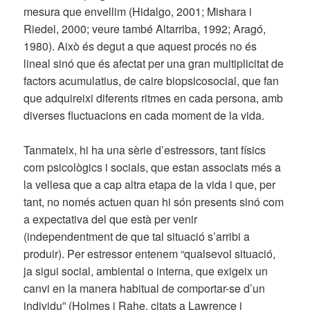
mesura que envellim (Hidalgo, 2001; Mishara i
Riedel, 2000; veure també Altarriba, 1992; Aragó,
1980). Això és degut a que aquest procés no és
lineal sinó que és afectat per una gran multiplicitat de
factors acumulatius, de caire biopsicosocial, que fan
que adquireixi diferents ritmes en cada persona, amb
diverses fluctuacions en cada moment de la vida.
Tanmateix, hi ha una sèrie d’estressors, tant físics
com psicològics i socials, que estan associats més a
la vellesa que a cap altra etapa de la vida i que, per
tant, no només actuen quan hi són presents sinó com
a expectativa del que està per venir
(independentment de que tal situació s’arribi a
produir). Per estressor entenem “qualsevol situació,
ja sigui social, ambiental o interna, que exigeix un
canvi en la manera habitual de comportar-se d’un
individu” (Holmes i Rahe, citats a Lawrence i