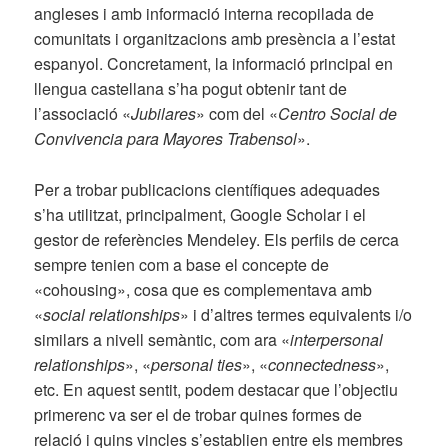
angleses i amb informació interna recopilada de
comunitats i organitzacions amb presència a l’estat
espanyol. Concretament, la informació principal en
llengua castellana s’ha pogut obtenir tant de
l’associació «
Jubilares
» com del «
Centro Social de
Convivencia para Mayores Trabensol
».
Per a trobar publicacions científiques adequades
s’ha utilitzat, principalment, Google Scholar i el
gestor de referències Mendeley. Els perfils de cerca
sempre tenien com a base el concepte de
«cohousing», cosa que es complementava amb
«
social relationships
» i d’altres termes equivalents i/o
similars a nivell semàntic, com ara «
interpersonal
relationships
», «
personal ties
», «
connectedness
»,
etc. En aquest sentit, podem destacar que l’objectiu
primerenc va ser el de trobar quines formes de
relació i quins vincles s’establien entre els membres