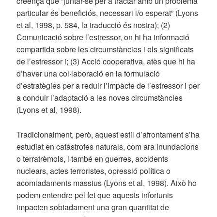
creença que “juntar-se per a tractar amb un problema
particular és beneficiós, necessari i/o esperat” (Lyons
et al, 1998, p. 584, la traducció és nostra); (2)
Comunicació sobre l’estressor, on hi ha informació
compartida sobre les circumstàncies i els significats
de l’estressor i; (3) Acció cooperativa, atès que hi ha
d’haver una col·laboració en la formulació
d’estratègies per a reduir l’impàcte de l’estressor i per
a conduir l’adaptació a les noves circumstàncies
(Lyons et al, 1998).
Tradicionalment, però, aquest estil d’afrontament s’ha
estudiat en catàstrofes naturals, com ara inundacions
o terratrèmols, i també en guerres, accidents
nuclears, actes terroristes, opressió política o
acomiadaments massius (Lyons et al, 1998). Això ho
podem entendre pel fet que aquests infortunis
impacten sobtadament una gran quantitat de