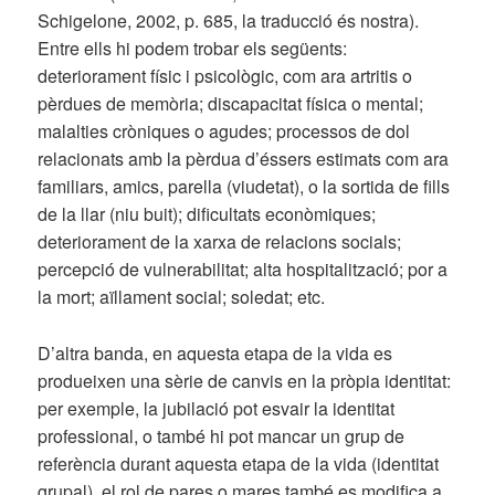
Schigelone, 2002, p. 685, la traducció és nostra).
Entre ells hi podem trobar els següents:
deteriorament físic i psicològic, com ara artritis o
pèrdues de memòria; discapacitat física o mental;
malalties cròniques o agudes; processos de dol
relacionats amb la pèrdua d’éssers estimats com ara
familiars, amics, parella (viudetat), o la sortida de fills
de la llar (niu buit); dificultats econòmiques;
deteriorament de la xarxa de relacions socials;
percepció de vulnerabilitat; alta hospitalització; por a
la mort; aïllament social; soledat; etc.
D’altra banda, en aquesta etapa de la vida es
produeixen una sèrie de canvis en la pròpia identitat:
per exemple, la jubilació pot esvair la identitat
professional, o també hi pot mancar un grup de
referència durant aquesta etapa de la vida (identitat
grupal), el rol de pares o mares també es modifica a