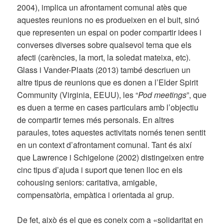
2004), implica un afrontament comunal atès que
aquestes reunions no es produeixen en el buit, sinó
que representen un espai on poder compartir idees i
converses diverses sobre qualsevol tema que els
afecti (carències, la mort, la soledat mateixa, etc).
Glass i Vander-Plaats (2013) també descriuen un
altre tipus de reunions que es donen a l’Elder Spirit
Community (Virginia, EEUU), les “
Pod meetings
”, que
es duen a terme en cases particulars amb l’objectiu
de compartir temes més personals. En altres
paraules, totes aquestes activitats només tenen sentit
en un context d’afrontament comunal. Tant és així
que Lawrence i Schigelone (2002) distingeixen entre
cinc tipus d’ajuda i suport que tenen lloc en els
cohousing seniors: caritativa, amigable,
compensatòria, empàtica i orientada al grup.
De fet, això és el que es coneix com a «solidaritat en