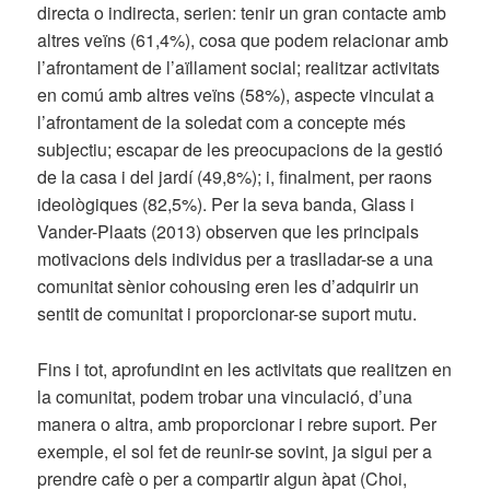
directa o indirecta, serien: tenir un gran contacte amb
altres veïns (61,4%), cosa que podem relacionar amb
l’afrontament de l’aïllament social; realitzar activitats
en comú amb altres veïns (58%), aspecte vinculat a
l’afrontament de la soledat com a concepte més
subjectiu; escapar de les preocupacions de la gestió
de la casa i del jardí (49,8%); i, finalment, per raons
ideològiques (82,5%). Per la seva banda, Glass i
Vander-Plaats (2013) observen que les principals
motivacions dels individus per a traslladar-se a una
comunitat sènior cohousing eren les d’adquirir un
sentit de comunitat i proporcionar-se suport mutu.
Fins i tot, aprofundint en les activitats que realitzen en
la comunitat, podem trobar una vinculació, d’una
manera o altra, amb proporcionar i rebre suport. Per
exemple, el sol fet de reunir-se sovint, ja sigui per a
prendre cafè o per a compartir algun àpat (Choi,