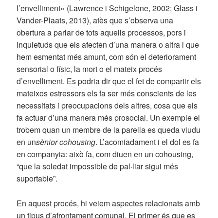
l’envelliment» (Lawrence i Schigelone, 2002; Glass i
Vander-Plaats, 2013), atès que s’observa una
obertura a parlar de tots aquells processos, pors i
inquietuds que els afecten d’una manera o altra i que
hem esmentat més amunt, com són el deteriorament
sensorial o físic, la mort o el mateix procés
d’envelliment. Es podria dir que el fet de compartir els
mateixos estressors els fa ser més conscients de les
necessitats i preocupacions dels altres, cosa que els
fa actuar d’una manera més prosocial. Un exemple el
trobem quan un membre de la parella es queda viudu
en un
sènior cohousing
. L’acomiadament i el dol es fa
en companyia: això fa, com diuen en un cohousing,
“que la soledat impossible de pal·liar sigui més
suportable”.
En aquest procés, hi veiem aspectes relacionats amb
un tipus d’afrontament comunal. El primer és que es