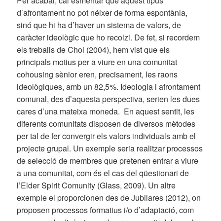
Per acabar, cal esmentar que aquest tipus
d’afrontament no pot néixer de forma espontània,
sinó que hi ha d’haver un sistema de valors, de
caràcter ideològic que ho recolzi. De fet, si recordem
els treballs de Choi (2004), hem vist que els
principals motius per a viure en una comunitat
cohousing sènior eren, precisament, les raons
ideològiques, amb un 82,5%. Ideologia i afrontament
comunal, des d’aquesta perspectiva, serien les dues
cares d’una mateixa moneda. En aquest sentit, les
diferents comunitats disposen de diversos mètodes
per tal de fer convergir els valors individuals amb el
projecte grupal. Un exemple seria realitzar processos
de selecció de membres que pretenen entrar a viure
a una comunitat, com és el cas del qüestionari de
l’Elder Spirit Comunity (Glass, 2009). Un altre
exemple el proporcionen des de Jubilares (2012), on
proposen processos formatius i/o d’adaptació, com