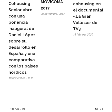
MOVICOMA
Cohousing
cohousing en
2017
Senior abre
el documental
20 noviembre, 2017
con una
«La Gran
ponencia
Vellesa» de
inaugural de
TV3
Daniel López
16 febrero, 2020
sobre su
desarrollo en
España y una
comparativa
con los países
nórdicos
16 noviembre, 2020
Previous
Next
Navegación
PREVIOUS
NEXT