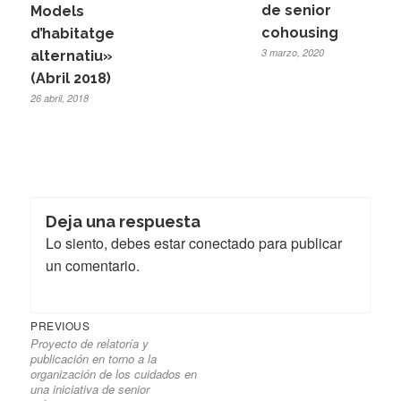
de senior
Models
cohousing
d’habitatge
3 marzo, 2020
alternatiu»
(Abril 2018)
26 abril, 2018
Deja una respuesta
Lo siento, debes estar
conectado
para publicar
un comentario.
Previous
Navegación
PREVIOUS
Proyecto de relatoría y
post:
de
publicación en torno a la
entradas
organización de los cuidados en
una iniciativa de senior