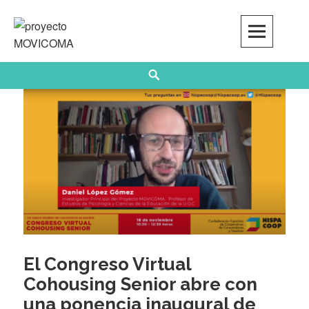
Skip
to
content
Search
El Congreso Virtual
Cohousing Senior abre con
una ponencia inaugural de