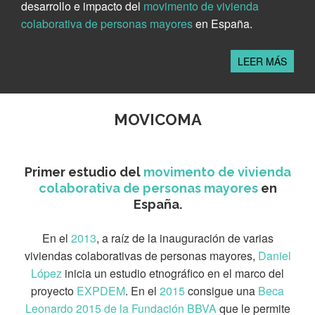
desarrollo e impacto del
movimento de vivienda
colaborativa de personas mayores
en España.
LEER MÁS
MOVICOMA
Primer estudio del
movimento de vivienda
colaborativa de personas mayores
en
España.
En el
2013
, a raíz de la inauguración de varias
viviendas colaborativas de personas mayores,
Daniel
López
inicia un estudio etnográfico en el marco del
proyecto
EXPDEM
. En el
2015
consigue una
Beca
Leonardo 2015 de la Fundación BBVA
que le permite