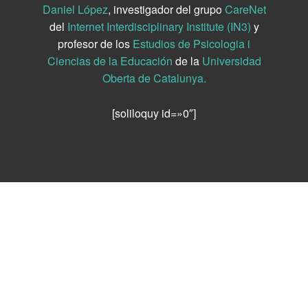
Daniel López
, investigador del grupo
CareNet
del
Internet Interdisciplinary Institute (IN3)
y
profesor de los
Estudios de Psicologia i
Ciencias de la Educación
de la
Universidad
Oberta de Catalunya.
[soliloquy id=»0″]